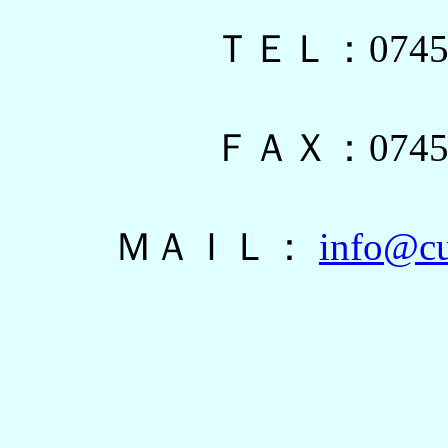
ＴＥＬ：0745-
ＦＡＸ：0745-
ＭＡＩＬ：
info@cu